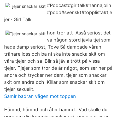
#Podcast#girltalk#hannajolin
#podd#svenskt#topplista#tje
jer · Girl Talk.
hon tror att Asså seriöst det
va någon störd jävla tjej som
hade damp seriöst, Tove Så dampade våran
tränare loss och ba ni ska inte snacka skit om
våra tjejer och sa Blir så jävla trött på vissa
tjejer. Tjejer som tror de är något, som ser ner på
andra och trycker ner dem, tjejer som snackar
skit om andra och Killar som snackar skit om
tjejer sexuellt.
Samir badran vägen mot toppen
Hämnd, hämnd och åter hämnd.. Vad skulle du
göra om din kompis snackar skit om dig eller är