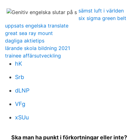
sämst luft i världen
six sigma green belt
uppsats engelska translate
great sea ray mount
dagliga aktietips
lärande skola bildning 2021
trainee affärsutveckling
hK
Srb
dLNP
VFg
xSUu
Ska man ha punkt i förkortningar eller inte?