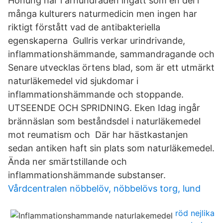
Honung har i århundraden ingått som en del i
många kulturers naturmedicin men ingen har
riktigt förstått vad de antibakteriella
egenskaperna Gullris verkar urindrivande,
inflammationshämmande, sammandragande och
Senare utvecklas örtens blad, som är ett utmärkt
naturläkemedel vid sjukdomar i
inflammationshämmande och stoppande.
UTSEENDE OCH SPRIDNING. Eken Idag ingår
brännäslan som beståndsdel i naturläkemedel
mot reumatism och Där har hästkastanjen
sedan antiken haft sin plats som naturläkemedel.
Ända ner smärtstillande och
inflammationshämmande substanser.
Vårdcentralen nöbbelöv, nöbbelövs torg, lund
röd nejlika