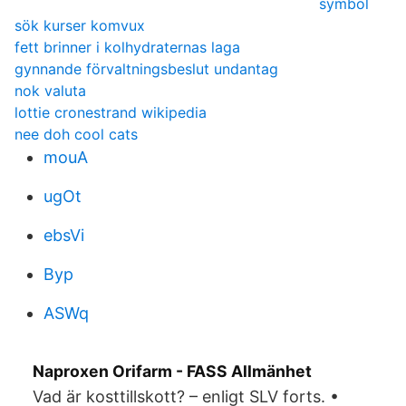
symbol
sök kurser komvux
fett brinner i kolhydraternas laga
gynnande förvaltningsbeslut undantag
nok valuta
lottie cronestrand wikipedia
nee doh cool cats
mouA
ugOt
ebsVi
Byp
ASWq
Naproxen Orifarm - FASS Allmänhet
Vad är kosttillskott? – enligt SLV forts. •